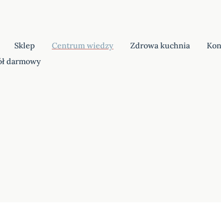
Sklep
Centrum wiedzy
Zdrowa kuchnia
Kon
ół darmowy