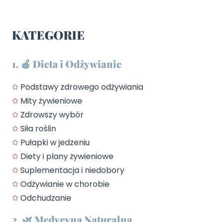
KATEGORIE
1. 🍎 Dieta i Odżywianie
✿
Podstawy zdrowego odżywiania
✿
Mity żywieniowe
✿
Zdrowszy wybór
✿
Siła roślin
✿
Pułapki w jedzeniu
✿
Diety i plany żywieniowe
✿
Suplementacja i niedobory
✿
Odżywianie w chorobie
✿
Odchudzanie
2. 🌿 Medycyna Naturalna