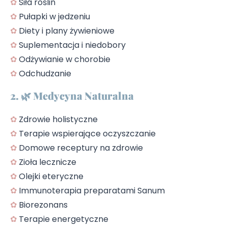
✿
Siła roślin
✿
Pułapki w jedzeniu
✿
Diety i plany żywieniowe
✿
Suplementacja i niedobory
✿
Odżywianie w chorobie
✿
Odchudzanie
2. 🌿 Medycyna Naturalna
✿
Zdrowie holistyczne
✿
Terapie wspierające oczyszczanie
✿
Domowe receptury na zdrowie
✿
Zioła lecznicze
✿
Olejki eteryczne
✿
Immunoterapia preparatami Sanum
✿
Biorezonans
✿
Terapie energetyczne