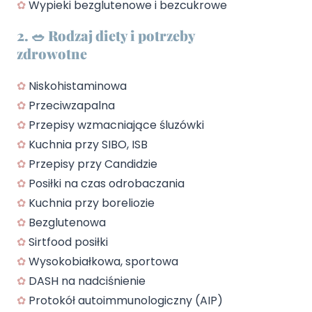
✿
Wypieki bezglutenowe i bezcukrowe
2. 🥗 Rodzaj diety i potrzeby
zdrowotne
✿
Niskohistaminowa
✿
Przeciwzapalna
✿
Przepisy wzmacniające śluzówki
✿
Kuchnia przy SIBO, ISB
✿
Przepisy przy Candidzie
✿
Posiłki na czas odrobaczania
✿
Kuchnia przy boreliozie
✿
Bezglutenowa
✿
Sirtfood posiłki
✿
Wysokobiałkowa, sportowa
✿
DASH na nadciśnienie
✿
Protokół autoimmunologiczny (AIP)