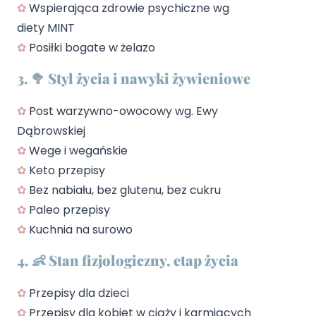
✿
Wspierająca zdrowie psychiczne wg
diety MINT
✿
Posiłki bogate w żelazo
3. 🥦 Styl życia i nawyki żywieniowe
✿
Post warzywno-owocowy wg. Ewy
Dąbrowskiej
✿
Wege i wegańskie
✿
Keto przepisy
✿
Bez nabiału, bez glutenu, bez cukru
✿
Paleo przepisy
✿
Kuchnia na surowo
4. 👶 Stan fizjologiczny, etap życia
✿
Przepisy dla dzieci
✿
Przepisy dla kobiet w ciąży i karmiących