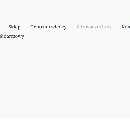
Sklep
Centrum wiedzy
Zdrowa kuchnia
Kon
ół darmowy