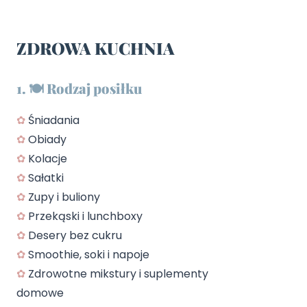
ZDROWA KUCHNIA
1. 🍽️ Rodzaj posiłku
✿
Śniadania
✿
Obiady
✿
Kolacje
✿
Sałatki
✿
Zupy i buliony
✿
Przekąski i lunchboxy
✿
Desery bez cukru
✿
Smoothie, soki i napoje
✿
Zdrowotne mikstury i suplementy
domowe