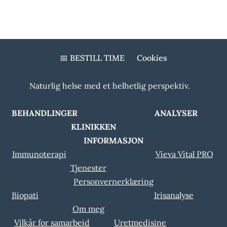
📅 BESTILL TIME
Cookies
Naturlig helse med et helhetlig perspektiv.
BEHANDLINGER ANALYSER
KLINIKKEN
INFORMASJON
Immunoterapi
Vieva Vital PRO
Tjenester
Personvernerklæring
Biopati
Irisanalyse
Om meg
Vilkår for samarbeid
Uretmedisine