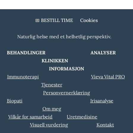
📅 BESTILL TIME
Cookies
Naturlig helse med et helhetlig perspektiv.
BEHANDLINGER ANALYSER
KLINIKKEN
INFORMASJON
Immunoterapi
Vieva Vital PRO
Tjenester
Personvernerklæring
Biopati
Irisanalyse
Om meg
Vilkår for samarbeid
Uretmedisine
Visuell vurdering
Kontakt