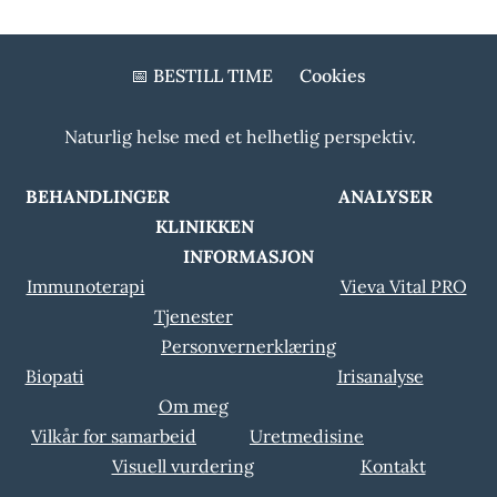
📅 BESTILL TIME
Cookies
Naturlig helse med et helhetlig perspektiv.
BEHANDLINGER ANALYSER
KLINIKKEN
INFORMASJON
Immunoterapi
Vieva Vital PRO
Tjenester
Personvernerklæring
Biopati
Irisanalyse
Om meg
Vilkår for samarbeid
Uretmedisine
Visuell vurdering
Kontakt